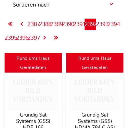
Sortieren nach
2387
2388
2389
2390
2391
2392
2393
2394
2395
2396
2397
Rund ums Haus
Rund ums Haus
Gerätedaten
Gerätedaten
Grundig Sat
Grundig Sat
Systems (GSS)
Systems (GSS)
HDE 166
HDMA 784 C ASI