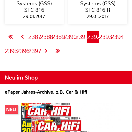
Systems (GSS)
Systems (GSS)
STC 816
STC 816 R
29.01.2017
29.01.2017
2387
2388
2389
2390
2391
2392
2393
2394
2395
2396
2397
Neu im Shop
ePaper Jahres-Archive, z.B. Car & Hifi