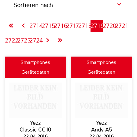
Sortieren nach
2714
2715
2716
2717
2718
2719
2720
2721
2722
2723
2724
Smartphones
Smartphones
Gerätedaten
Gerätedaten
Yezz
Yezz
Classic CC10
Andy A5
22.04.2016
22.04.2016