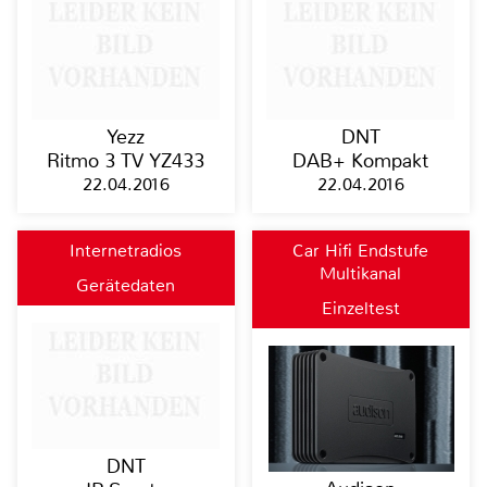
Yezz
DNT
Ritmo 3 TV YZ433
DAB+ Kompakt
22.04.2016
22.04.2016
Internetradios
Car Hifi Endstufe
Multikanal
Gerätedaten
Einzeltest
DNT