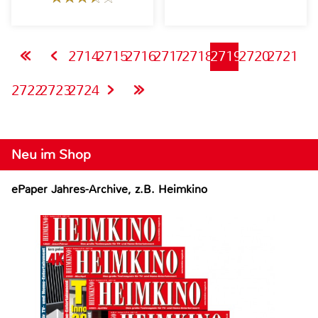
2714
2715
2716
2717
2718
2719
2720
2721
2722
2723
2724
Neu im Shop
ePaper Jahres-Archive, z.B. Heimkino