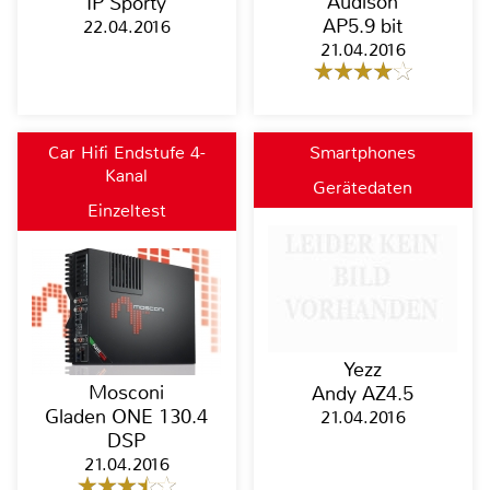
Audison
IP Sporty
AP5.9 bit
22.04.2016
21.04.2016
Car Hifi Endstufe 4-
Smartphones
Kanal
Gerätedaten
Einzeltest
Yezz
Mosconi
Andy AZ4.5
Gladen ONE 130.4
21.04.2016
DSP
21.04.2016