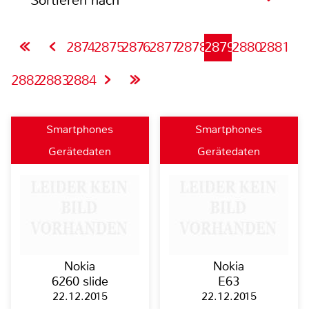
Sortieren nach
2874
2875
2876
2877
2878
2879
2880
2881
2882
2883
2884
Smartphones
Smartphones
Gerätedaten
Gerätedaten
Nokia
Nokia
6260 slide
E63
22.12.2015
22.12.2015