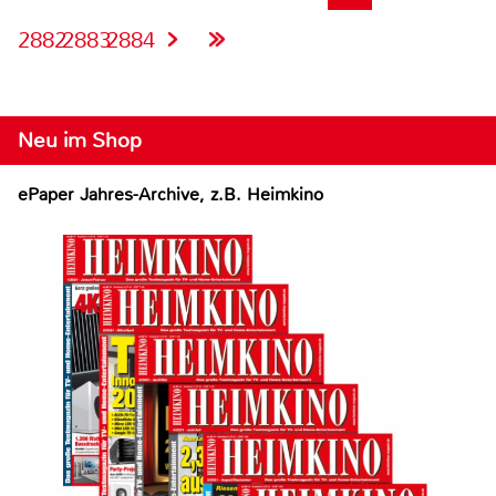
2882
2883
2884
Neu im Shop
ePaper Jahres-Archive, z.B. Heimkino