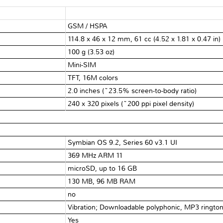
GSM / HSPA
114.8 x 46 x 12 mm, 61 cc (4.52 x 1.81 x 0.47 in)
100 g (3.53 oz)
Mini-SIM
TFT, 16M colors
2.0 inches (~23.5% screen-to-body ratio)
240 x 320 pixels (~200 ppi pixel density)
Symbian OS 9.2, Series 60 v3.1 UI
369 MHz ARM 11
microSD, up to 16 GB
130 MB, 96 MB RAM
no
Vibration; Downloadable polyphonic, MP3 ringto
Yes