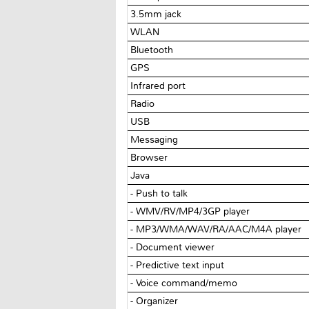
3.5mm jack
WLAN
Bluetooth
GPS
Infrared port
Radio
USB
Messaging
Browser
Java
- Push to talk
- WMV/RV/MP4/3GP player
- MP3/WMA/WAV/RA/AAC/M4A player
- Document viewer
- Predictive text input
- Voice command/memo
- Organizer