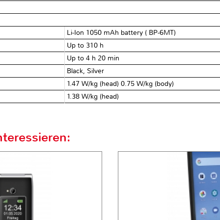
Li-Ion 1050 mAh battery ( BP-6MT)
Up to 310 h
Up to 4 h 20 min
Black, Silver
1.47 W/kg (head) 0.75 W/kg (body)
1.38 W/kg (head)
teressieren: