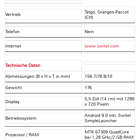
Telgo, Granges-Paccot
Vertrieb
(CH)
Telefon
Nein
Internet
www.switel.com
Technische Daten
Abmessungen (B x H x T in mm)
156.7/78.8/10
Gewicht
176
5,5 Zoll (14 cm) mit 1280
Display
x 720 Pixeln
Android 9.0 inkl. Switel
Betriebssystem
SimpleLauncher
MTK 67309 QuadCore
Prozessor / RAM
bei 1,28 GHz,/2 GB RAM