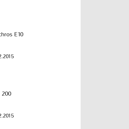
chros E10
2.2015
p 200
2.2015