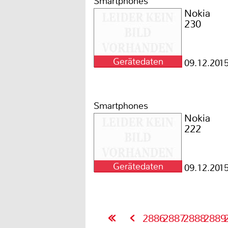
Smartphones
Nokia
230
Gerätedaten
09.12.201
Smartphones
Nokia
222
Gerätedaten
09.12.201
2886
2887
2888
2889