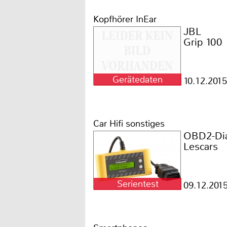
Kopfhörer InEar
JBL
Grip 100
Gerätedaten
10.12.2015
Car Hifi sonstiges
OBD2-Dia
Lescars
Serientest
09.12.201