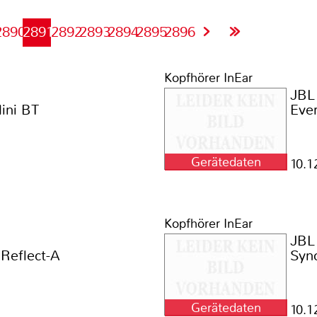
2890
2891
2892
2893
2894
2895
2896
Kopfhörer InEar
JBL
ini BT
Eve
Gerätedaten
10.1
Kopfhörer InEar
JBL
Reflect-A
Sync
Gerätedaten
10.1