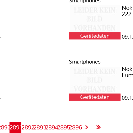
Smartphones
Nok
222
Gerätedaten
5
09.1
Smartphones
Nok
Lum
Gerätedaten
5
09.1
2890
2891
2892
2893
2894
2895
2896