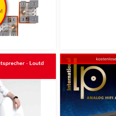
kostenlos
tsprecher · Loutd