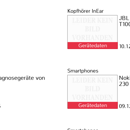
Kopfhörer InEar
JBL
T10
Gerätedaten
10.1
Smartphones
gnosegeräte von
Nok
230
Gerätedaten
5
09.1