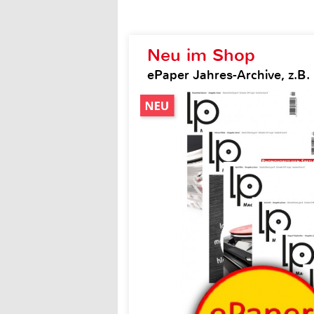
Neu im Shop
ePaper Jahres-Archive, z.B.