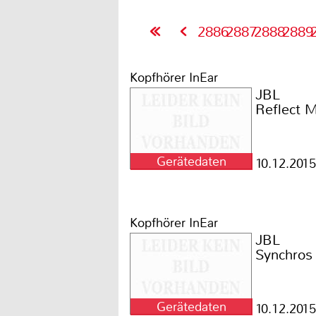
2886
2887
2888
2889
Kopfhörer InEar
JBL
Reflect M
Gerätedaten
10.12.2015
Kopfhörer InEar
JBL
Synchros 
Gerätedaten
10.12.2015