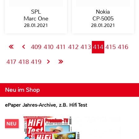
SPL
Nokia
Marc One
CP-5005
28.01.2021
28.01.2021
409
410
411
412
413
414
415
416
417
418
419
Neu im Shop
ePaper Jahres-Archive, z.B. Hifi Test