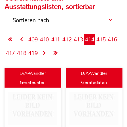
Ausstattungslisten, sortierbar
Sortieren nach
409
410
411
412
413
414
415
416
417
418
419
D/A-Wandler
D/A-Wandler
Gerätedaten
Gerätedaten