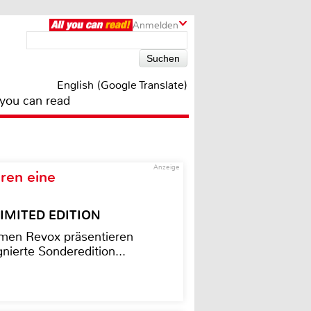
Anmelden
English (Google Translate)
 you can read
Anzeige
ren eine
– LIMITED EDITION
men Revox präsentieren
nierte Sonderedition...