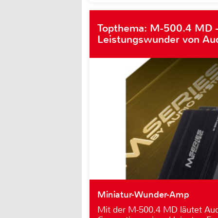
Topthema: M-500.4 MD 
Leistungswunder von Au
Miniatur-Wunder-Amp
Mit der M-500.4 MD läutet Au