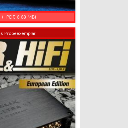
n (, PDF, 6.68 MB)
es Probeexemplar