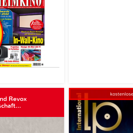
kostenlos
und Revox
schaft…