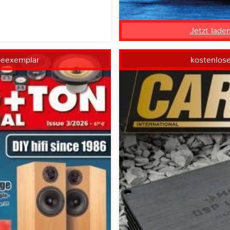
Jetzt lade
beexemplar
kostenlos