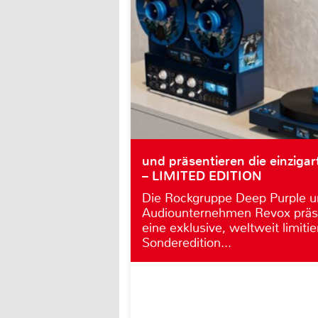
und präsentieren die einzigar
– LIMITED EDITION
Die Rockgruppe Deep Purple u
Audiounternehmen Revox präs
eine exklusive, weltweit limitie
Sonderedition...