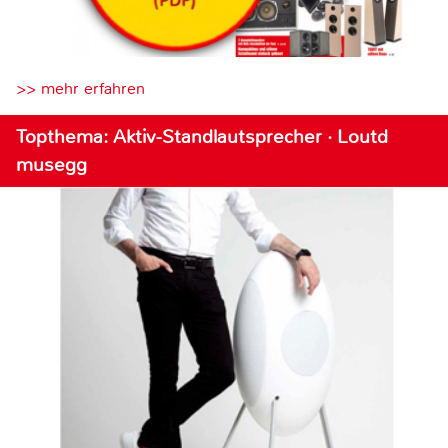
>> mehr erfahren
Topthema: Aktiv-Standlautsprecher · Loutd
musegg