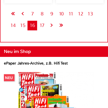
7
8
9
10
11
12
13
14
15
16
17
Neu im Shop
ePaper Jahres-Archive, z.B. Hifi Test