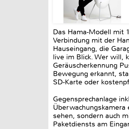
Das Hama-Modell mit 110
Verbindung mit der H
Hauseingang, die Garag
live im Blick. Wer will
Geräuscherkennung Push
Bewegung erkannt, star
SD-Karte oder kostenpfl
Gegensprechanlage inkl
Überwachungskamera er
sehen, sondern auch mi
Paketdiensts am Eingang