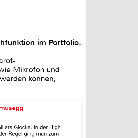
unktion im Portfolio.
arot-
wie Mikrofon und
t werden können,
d musegg
illers Glocke. In der High
In der Regel ging man zum