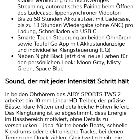
stabile Verbindung und hochwertiges
Streaming, automatisches Pairing beim Öffnen
des Ladecase, lippensynchroner Videoton
Bis zu 58 Stunden Akkulaufzeit mit Ladecase,
bis zu 13 Stunden Wiedergabe (ohne ANC) pro
Ladung, Schnellladen via USB-C
Smarte Touch-Steuerung an beiden Ohrhörern
sowie Teufel Go App mit Akkustandanzeige
und individueller Klangsteuerung (EQ)
Neben Night Black jetzt drei neue Farben für
den persönlichen Look: Moon Gray, Misty
Green, Space Blue
Sound, der mit jeder Intensität Schritt hält
In beiden Ohrhörern des AIRY SPORTS TWS 2
arbeitet ein 10-mm-Linear-HD-Treiber, der präzise
Bässe, klare Mitten und detailreiche Höhen liefert.
Das Klangtuning ist so abgestimmt, dass Energie
im Bassbereich motiviert, ohne Details zu
verschlucken – ideal für treibende Beats, schnelle
Kickdrums oder elektronische Tracks, bei denen
Timing und Druck zählen. Gleichzeitig bleibt die