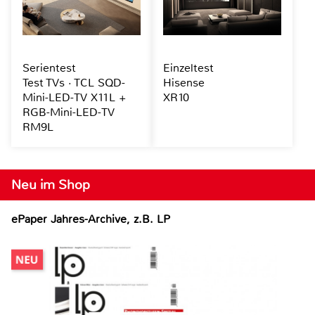
Serientest
Einzeltest
Test TVs · TCL SQD-
Hisense
Mini-LED-TV X11L +
XR10
RGB-Mini-LED-TV
RM9L
Neu im Shop
ePaper Jahres-Archive, z.B. LP