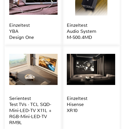
Einzeltest
Einzeltest
YBA
Audio System
Design One
M-500.4MD
Serientest
Einzeltest
Test TVs · TCL SQD-
Hisense
Mini-LED-TV X11L +
XR10
RGB-Mini-LED-TV
RM9L