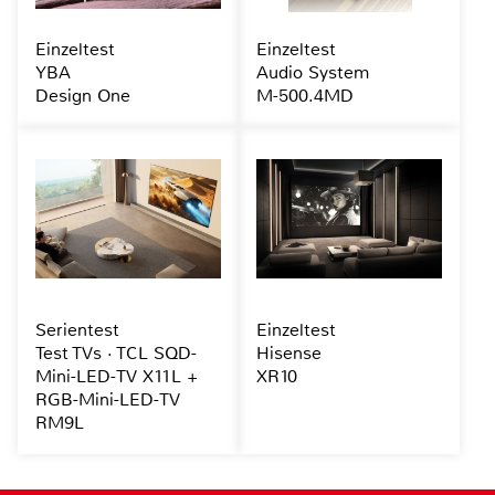
Einzeltest
Einzeltest
YBA
Audio System
Design One
M-500.4MD
Serientest
Einzeltest
Test TVs · TCL SQD-
Hisense
Mini-LED-TV X11L +
XR10
RGB-Mini-LED-TV
RM9L