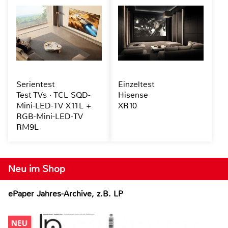
Serientest
Einzeltest
Test TVs · TCL SQD-
Hisense
Mini-LED-TV X11L +
XR10
RGB-Mini-LED-TV
RM9L
Neu im Shop
ePaper Jahres-Archive, z.B. LP