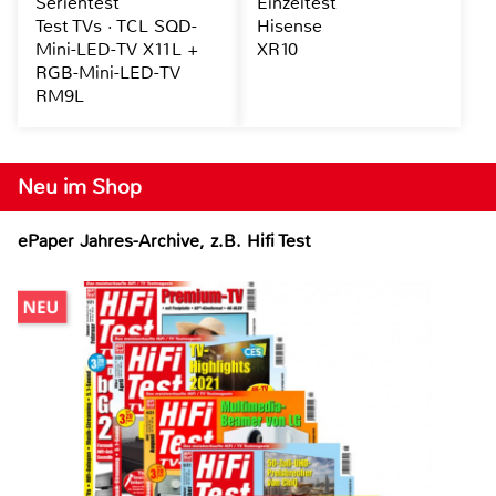
Serientest
Einzeltest
Test TVs · TCL SQD-
Hisense
Mini-LED-TV X11L +
XR10
RGB-Mini-LED-TV
RM9L
Neu im Shop
ePaper Jahres-Archive, z.B. Hifi Test