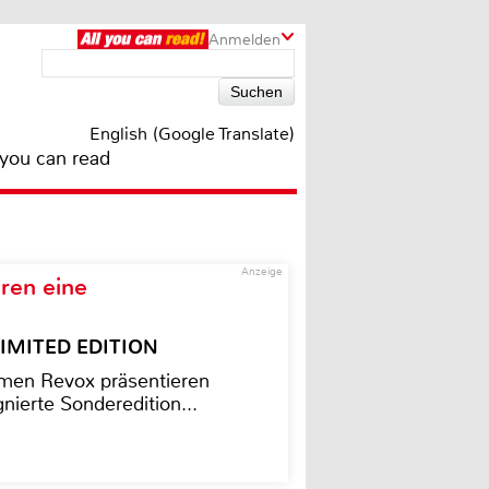
Anmelden
English (Google Translate)
 you can read
Anzeige
ren eine
– LIMITED EDITION
men Revox präsentieren
nierte Sonderedition...