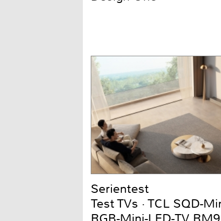
Serientest
Test TVs · TCL SQD-Mi
RGB-Mini-LED-TV RM9