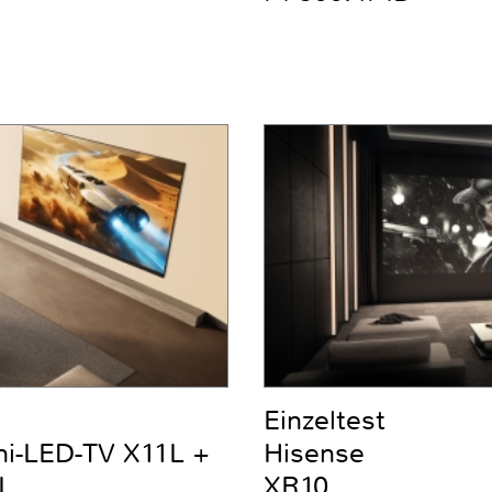
Einzeltest
ni-LED-TV X11L +
Hisense
L
XR10