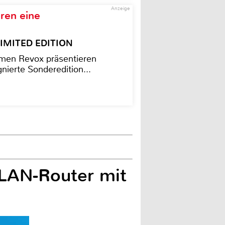
Anzeige
ren eine
– LIMITED EDITION
men Revox präsentieren
nierte Sonderedition...
WLAN-Router mit