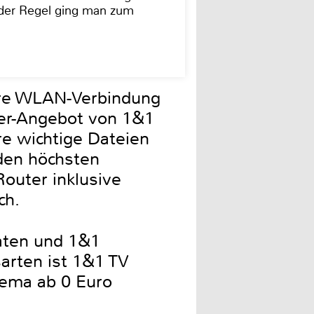
In der Regel ging man zum
ere WLAN-Verbindung
uter-Angebot von 1&1
re wichtige Dateien
den höchsten
outer inklusive
ch.
naten und 1&1
sarten ist 1&1 TV
nema ab 0 Euro