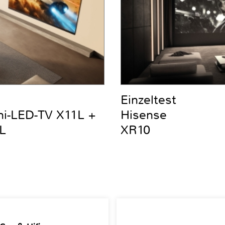
Einzeltest
ni-LED-TV X11L +
Hisense
L
XR10