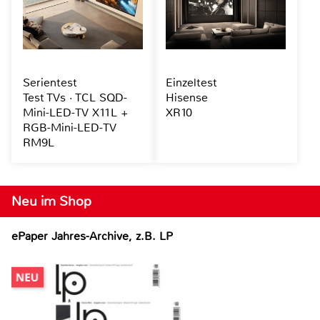
Serientest
Einzeltest
Test TVs · TCL SQD-
Hisense
Mini-LED-TV X11L +
XR10
RGB-Mini-LED-TV
RM9L
Neu im Shop
ePaper Jahres-Archive, z.B. LP