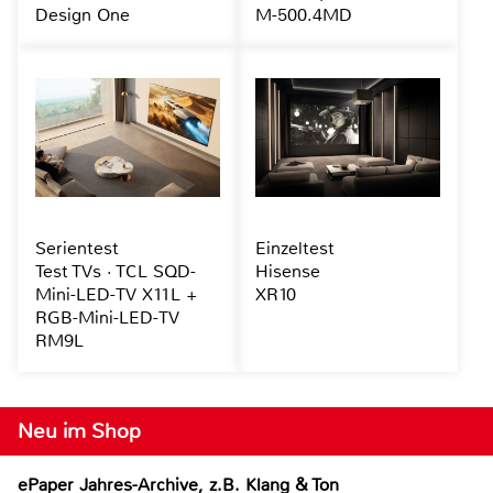
Design One
M-500.4MD
Serientest
Einzeltest
Test TVs · TCL SQD-
Hisense
Mini-LED-TV X11L +
XR10
RGB-Mini-LED-TV
RM9L
Neu im Shop
ePaper Jahres-Archive, z.B. Klang & Ton