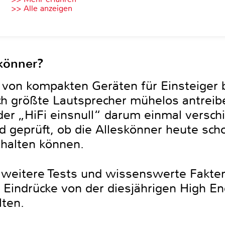
>> Alle anzeigen
skönner?
e von kompakten Geräten für Einsteiger b
ch größte Lautsprecher mühelos antreib
der „HiFi einsnull“ darum einmal versc
 geprüft, ob die Alleskönner heute sch
halten können.
le weitere Tests und wissenswerte Fakt
 Eindrücke von der diesjährigen High En
lten.