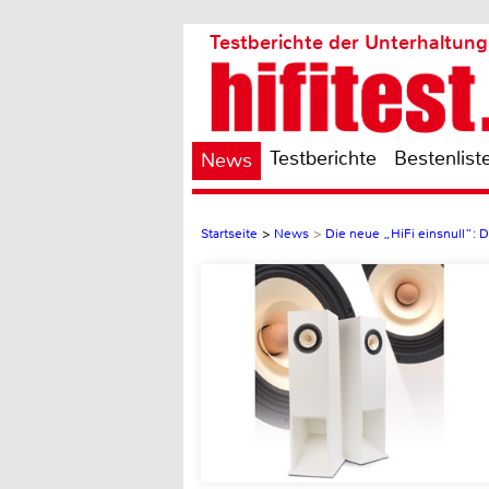
Testberichte der Unterhaltung
Testberichte
Bestenlist
News
Startseite
>
News
>
Die neue „HiFi einsnull“: D