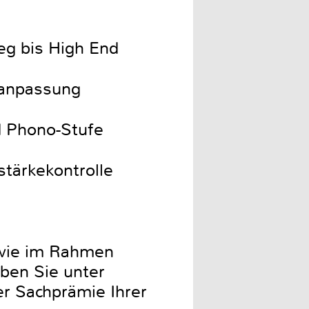
ieg bis High End
manpassung
d Phono-Stufe
tärkekontrolle
ie im Rahmen
ben Sie unter
er Sachprämie Ihrer