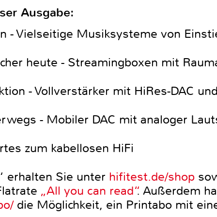
eser Ausgabe:
on - Vielseitige Musiksysteme von Einst
echer heute - Streamingboxen mit Rau
ktion - Vollverstärker mit HiRes-DAC un
rwegs - Mobiler DAC mit analoger Lauts
tes zum kabellosen HiFi
“ erhalten Sie unter
hifitest.de/shop
sow
Flatrate
„All you can read“
. Außerdem ha
bo/
die Möglichkeit, ein Printabo mit ein