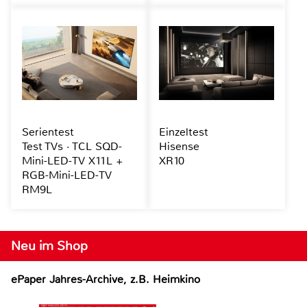
Serientest
Einzeltest
Test TVs · TCL SQD-
Hisense
Mini-LED-TV X11L +
XR10
RGB-Mini-LED-TV
RM9L
Neu im Shop
ePaper Jahres-Archive, z.B. Heimkino