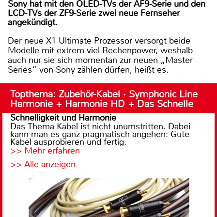
Sony hat mit den OLED-TVs der AF9-Serie und den
LCD-TVs der ZF9-Serie zwei neue Fernseher
angekündigt.
Der neue X1 Ultimate Prozessor versorgt beide
Modelle mit extrem viel Rechenpower, weshalb
auch nur sie sich momentan zur neuen „Master
Series“ von Sony zählen dürfen, heißt es.
Topthema: Zubehör-Kabel · Symphonic Line
Harmonie + Harmonie HD + Das Schnelle
Schnelligkeit und Harmonie
Das Thema Kabel ist nicht unumstritten. Dabei
kann man es ganz pragmatisch angehen: Gute
Kabel ausprobieren und fertig.
>> Mehr erfahren
>> Alle anzeigen