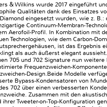
rs & Wilkins wurde 2017 eingeführt und
phile Qualitäten dank des Einsatzes vo
0 Diamond eingesetzt wurden, wie z. B.:
inzigartige Continuum-Membran-Technolo
Aerofoil-Profil. In Kombination mit de
uen Technologien, wie dem Carbon-Dom
autsprechergehäusen, ist das Ergebnis e
klingt als auch äußerst elegant aussieht
uen 705 und 702 Signature nun weitere
optimierte Frequenzweichen-Komponente
zweichen-Design.Beide Modelle verfügen
serte Bypass-Kondensatoren von Mundo
 des 702 über einen verbesserten Kond
nzweiche. Zusammen mit den akustische
 ihrer Tweeter-on-Top-Konfiguration gen