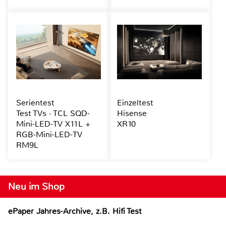
Serientest
Einzeltest
Test TVs · TCL SQD-
Hisense
Mini-LED-TV X11L +
XR10
RGB-Mini-LED-TV
RM9L
Neu im Shop
ePaper Jahres-Archive, z.B. Hifi Test