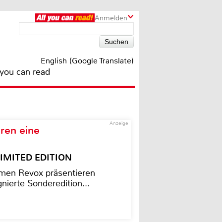
Anmelden
English (Google Translate)
 you can read
Anzeige
ren eine
– LIMITED EDITION
men Revox präsentieren
nierte Sonderedition...