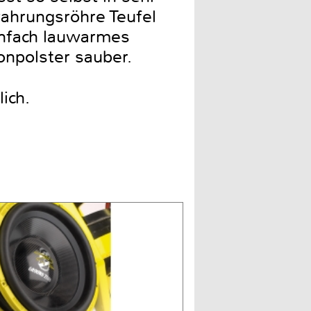
ahrungsröhre Teufel
Einfach lauwarmes
onpolster sauber.
ich.