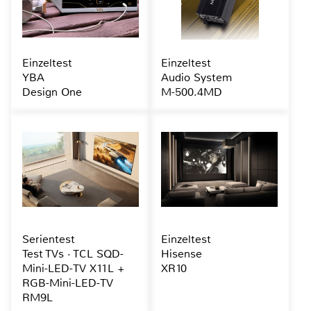
Einzeltest
Einzeltest
YBA
Audio System
Design One
M-500.4MD
Serientest
Einzeltest
Test TVs · TCL SQD-
Hisense
Mini-LED-TV X11L +
XR10
RGB-Mini-LED-TV
RM9L