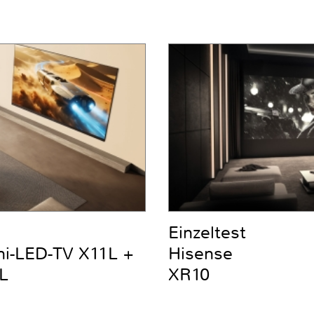
Einzeltest
ni-LED-TV X11L +
Hisense
L
XR10