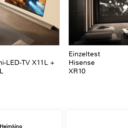
Einzeltest
ni-LED-TV X11L +
Hisense
L
XR10
 Heimkino