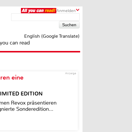
Anmelden
English (Google Translate)
 you can read
Anzeige
ren eine
– LIMITED EDITION
men Revox präsentieren
nierte Sonderedition...