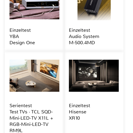
Einzeltest
Einzeltest
YBA
Audio System
Design One
M-500.4MD
Serientest
Einzeltest
Test TVs · TCL SQD-
Hisense
Mini-LED-TV X11L +
XR10
RGB-Mini-LED-TV
RM9L