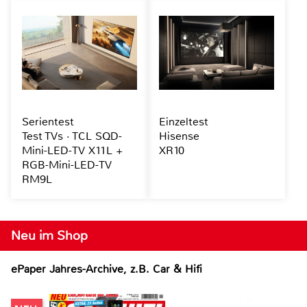
Serientest
Einzeltest
Test TVs · TCL SQD-
Hisense
Mini-LED-TV X11L +
XR10
RGB-Mini-LED-TV
RM9L
Neu im Shop
ePaper Jahres-Archive, z.B. Car & Hifi