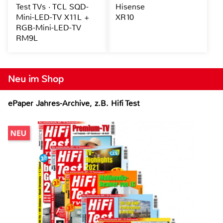
Test TVs · TCL SQD-
Hisense
Mini-LED-TV X11L +
XR10
RGB-Mini-LED-TV
RM9L
Neu im Shop
ePaper Jahres-Archive, z.B. Hifi Test