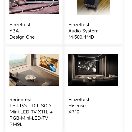
Einzeltest
Einzeltest
YBA
Audio System
Design One
M-500.4MD
Serientest
Einzeltest
Test TVs · TCL SQD-
Hisense
Mini-LED-TV X11L +
XR10
RGB-Mini-LED-TV
RM9L