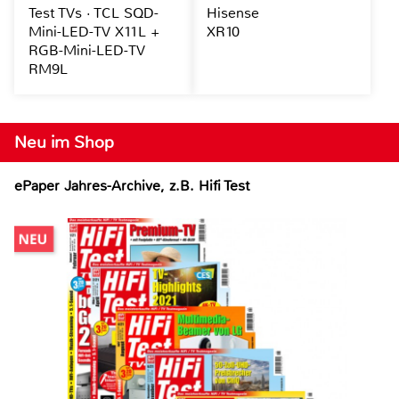
Test TVs · TCL SQD-
Hisense
Mini-LED-TV X11L +
XR10
RGB-Mini-LED-TV
RM9L
Neu im Shop
ePaper Jahres-Archive, z.B. Hifi Test