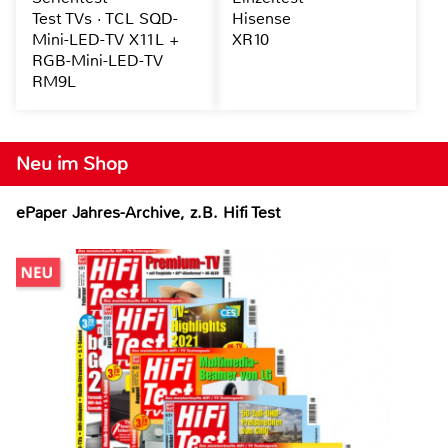
Test TVs · TCL SQD-
Hisense
Mini-LED-TV X11L +
XR10
RGB-Mini-LED-TV
RM9L
Neu im Shop
ePaper Jahres-Archive, z.B. Hifi Test