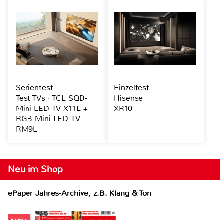
Serientest
Einzeltest
Test TVs · TCL SQD-
Hisense
Mini-LED-TV X11L +
XR10
RGB-Mini-LED-TV
RM9L
Neu im Shop
ePaper Jahres-Archive, z.B. Klang & Ton