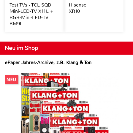
Test TVs · TCL SQD-
Hisense
Mini-LED-TV X11L +
XR10
RGB-Mini-LED-TV
RM9L
Neu im Shop
ePaper Jahres-Archive, z.B. Klang & Ton