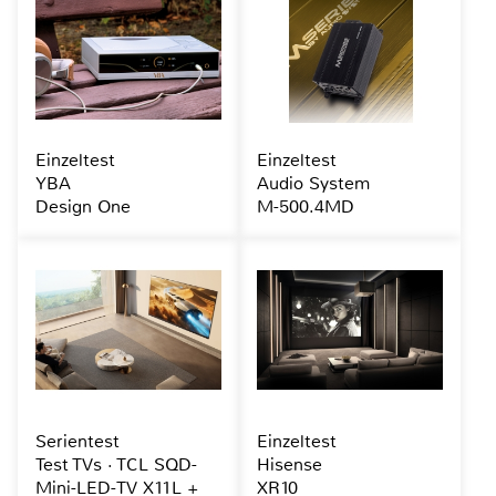
Einzeltest
Einzeltest
YBA
Audio System
Design One
M-500.4MD
Serientest
Einzeltest
Test TVs · TCL SQD-
Hisense
Mini-LED-TV X11L +
XR10