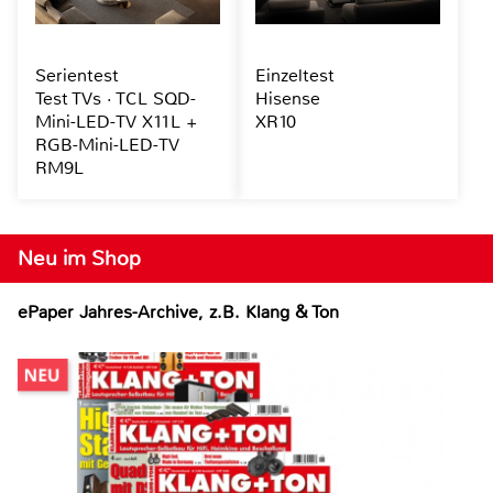
Serientest
Einzeltest
Test TVs · TCL SQD-
Hisense
Mini-LED-TV X11L +
XR10
RGB-Mini-LED-TV
RM9L
Neu im Shop
ePaper Jahres-Archive, z.B. Klang & Ton