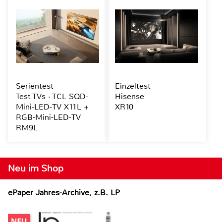
Serientest
Einzeltest
Test TVs · TCL SQD-
Hisense
Mini-LED-TV X11L +
XR10
RGB-Mini-LED-TV
RM9L
Neu im Shop
ePaper Jahres-Archive, z.B. LP