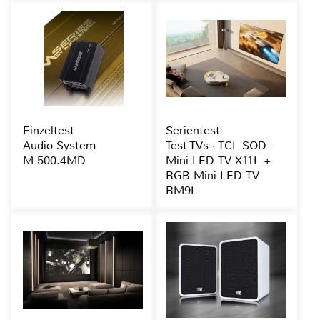
Einzeltest
Serientest
Audio System
Test TVs · TCL SQD-
M-500.4MD
Mini-LED-TV X11L +
RGB-Mini-LED-TV
RM9L