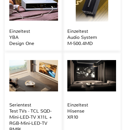
Einzeltest
Einzeltest
YBA
Audio System
Design One
M-500.4MD
Serientest
Einzeltest
Test TVs · TCL SQD-
Hisense
Mini-LED-TV X11L +
XR10
RGB-Mini-LED-TV
RM9L