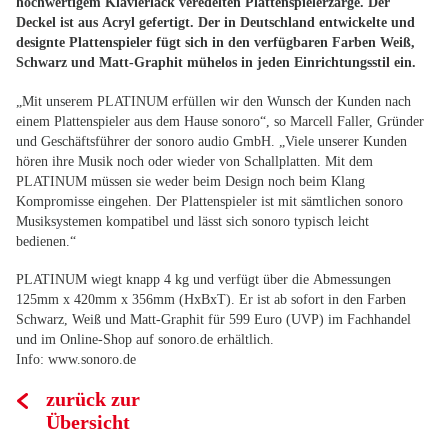
hochwertigem Klavierlack veredelten Plattenspielerzarge. Der
Deckel ist aus Acryl gefertigt. Der in Deutschland entwickelte und
designte Plattenspieler fügt sich in den verfügbaren Farben Weiß,
Schwarz und Matt-Graphit mühelos in jeden Einrichtungsstil ein.
„Mit unserem PLATINUM erfüllen wir den Wunsch der Kunden nach
einem Plattenspieler aus dem Hause sonoro“, so Marcell Faller, Gründer
und Geschäftsführer der sonoro audio GmbH. „Viele unserer Kunden
hören ihre Musik noch oder wieder von Schallplatten. Mit dem
PLATINUM müssen sie weder beim Design noch beim Klang
Kompromisse eingehen. Der Plattenspieler ist mit sämtlichen sonoro
Musiksystemen kompatibel und lässt sich sonoro typisch leicht
bedienen.“
PLATINUM wiegt knapp 4 kg und verfügt über die Abmessungen
125mm x 420mm x 356mm (HxBxT). Er ist ab sofort in den Farben
Schwarz, Weiß und Matt-Graphit für 599 Euro (UVP) im Fachhandel
und im Online-Shop auf sonoro.de erhältlich.
Info: www.sonoro.de
zurück zur
Übersicht