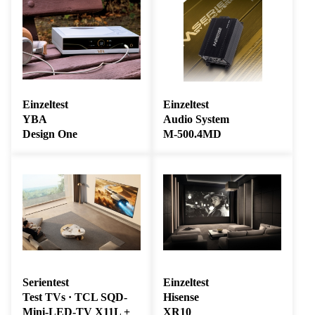
Einzeltest
Einzeltest
YBA
Audio System
Design One
M-500.4MD
Serientest
Einzeltest
Test TVs · TCL SQD-
Hisense
Mini-LED-TV X11L +
XR10