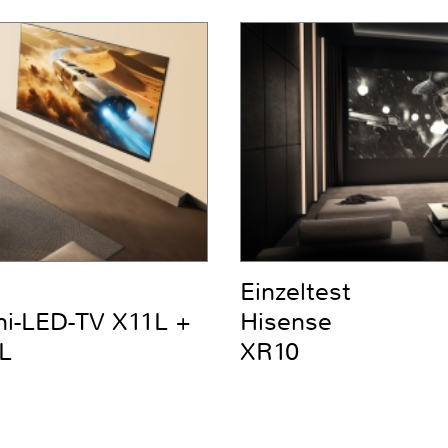
Einzeltest
ni-LED-TV X11L +
Hisense
L
XR10