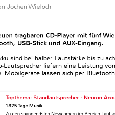
on Jochen Wieloch
neuen tragbaren CD-Player mit fünf Wi
ooth, USB-Stick und AUX-Eingang.
ku sind bei halber Lautstärke bis zu ac
eo-Lautsprecher liefern eine Leistung v
). Mobilgeräte lassen sich per Bluetooth
Topthema: Standlautsprecher · Neuron Acous
1825 Tage Musik
Zu den spannendsten Newcomern im Bereich Lautspre