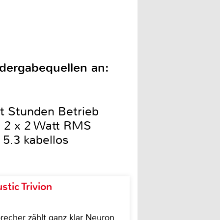
edergabequellen an:
ht Stunden Betrieb
on 2 x 2 Watt RMS
 5.3 kabellos
tic Trivion
cher zählt ganz klar Neuron