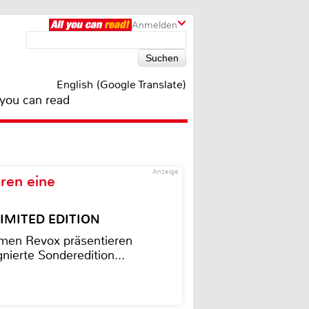
Anmelden
English (Google Translate)
 you can read
Anzeige
ren eine
– LIMITED EDITION
men Revox präsentieren
nierte Sonderedition...