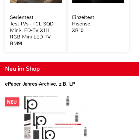
Serientest
Einzeltest
Test TVs · TCL SQD-
Hisense
Mini-LED-TV X11L +
XR10
RGB-Mini-LED-TV
RM9L
Neu im Shop
ePaper Jahres-Archive, z.B. LP