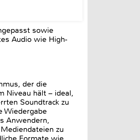
angepasst sowie
tes Audio wie High-
hmus, der die
 Niveau hält – ideal,
errten Soundtrack zu
te Wiedergabe
es Anwendern,
n Mediendateien zu
dliche Formate wie