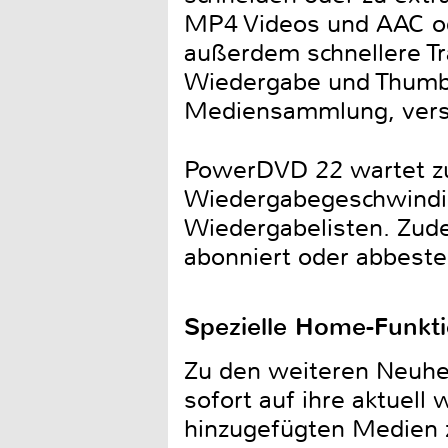
MP4 Videos und AAC od
außerdem schnellere Tr
Wiedergabe und Thumbn
Mediensammlung, verspr
PowerDVD 22 wartet zu
Wiedergabegeschwindig
Wiedergabelisten. Zud
abonniert oder abbeste
Spezielle Home-Funkt
Zu den weiteren Neuhei
sofort auf ihre aktuel
hinzugefügten Medien 