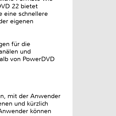
VD 22 bietet
 eine schnellere
der eigenen
en für die
anälen und
rhalb von PowerDVD
on, mit der Anwender
enen und kürzlich
. Anwender können