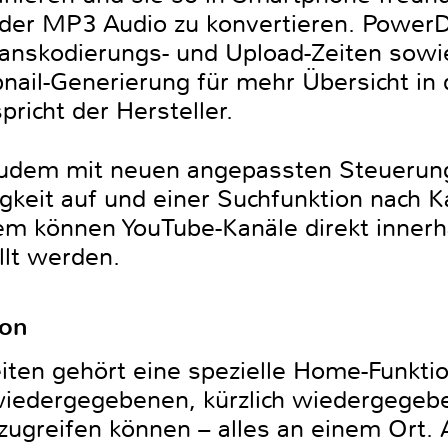
er MP3 Audio zu konvertieren. PowerD
anskodierungs- und Upload-Zeiten sowie
ail-Generierung für mehr Übersicht in 
icht der Hersteller.
dem mit neuen angepassten Steuerung
keit auf und einer Suchfunktion nach K
em können YouTube-Kanäle direkt inne
llt werden.
ion
ten gehört eine spezielle Home-Funkti
l wiedergegebenen, kürzlich wiedergegeb
zugreifen können – alles an einem Ort