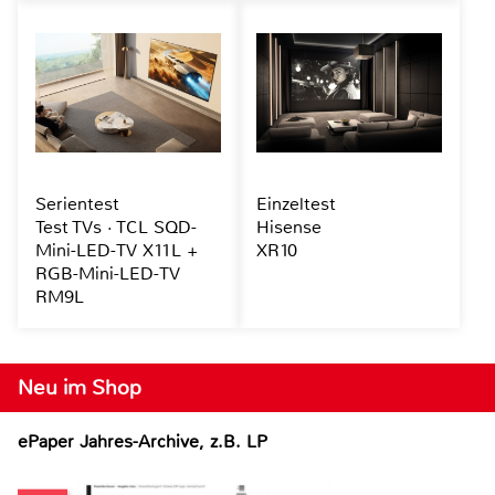
Serientest
Einzeltest
Test TVs · TCL SQD-
Hisense
Mini-LED-TV X11L +
XR10
RGB-Mini-LED-TV
RM9L
Neu im Shop
ePaper Jahres-Archive, z.B. LP