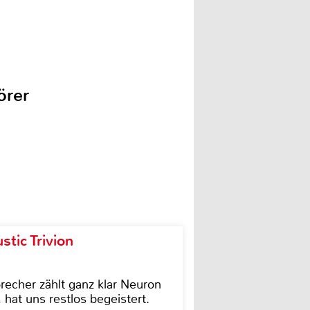
örer
tic Trivion
cher zählt ganz klar Neuron
hat uns restlos begeistert.