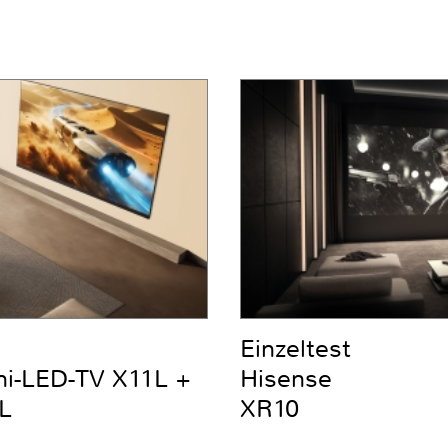
Einzeltest
ni-LED-TV X11L +
Hisense
L
XR10