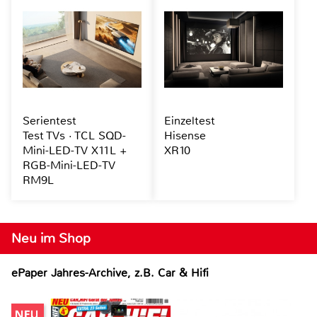
Serientest
Einzeltest
Test TVs · TCL SQD-
Hisense
Mini-LED-TV X11L +
XR10
RGB-Mini-LED-TV
RM9L
Neu im Shop
ePaper Jahres-Archive, z.B. Car & Hifi